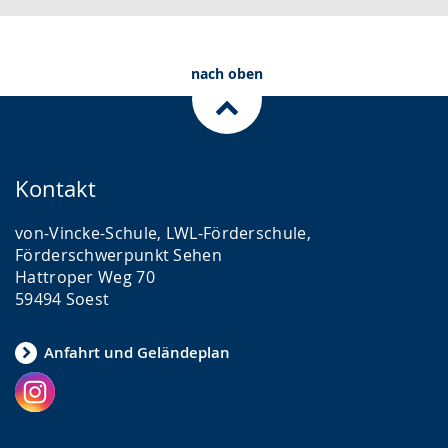
t
e
i
e
A
n
n
u
D
nach oben
S
d
e
p
i
u
r
o
t
Kontakt
a
-
s
c
U
c
von-Vincke-Schule, LWL-Förderschule,
h
n
h
Förderschwerpunkt Sehen
e
t
e
Hattroper Weg 70
59494 Soest
w
e
r
e
r
G
Anfahrt und Geländeplan
c
s
e
h
t
b
s
ü
ä