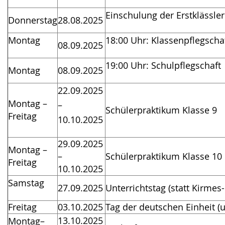
Gebärdensprache
Einschulung der Erstklässler
Donnerstag
28.08.2025
wird
angezeigt.
Montag
18:00 Uhr: Klassenpflegscha
08.09.2025
19:00 Uhr: Schulpflegschaft
Montag
08.09.2025
22.09.2025
Montag –
–
Schülerpraktikum Klasse 9
Freitag
10.10.2025
29.09.2025
Montag –
–
Schülerpraktikum Klasse 10
Freitag
10.10.2025
Samstag
27.09.2025
Unterrichtstag (statt Kirmes-
Freitag
03.10.2025
Tag der deutschen Einheit (u
13.10.2025
Montag–