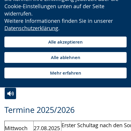
Cookie-Einstellungen unten auf der Seite
widerrufen.
Weitere Informationen finden Sie in unserer
Datenschutzerklärung
.
Alle akzeptieren
Alle ablehnen
Mehr erfahren
Zur
Aktiviere
Ein
Termine 2025/2026
Leichten
Audio-
Video
Sprache
Unterstützung.
in
Erster Schultag nach den S
Mittwoch
27.08.2025
wechseln.
Deutscher