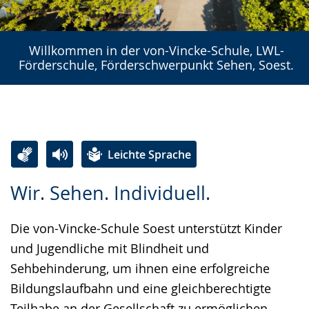
Willkommen in der von-Vincke-Schule, LWL-
Förderschule, Förderschwerpunkt Sehen, Soest.
Leichte Sprache
Zur
Aktiviere
Ein
Wir. Sehen. Individuell.
Leichten
Audio-
Video
Sprache
Unterstützung.
in
Die von-Vincke-Schule Soest unterstützt Kinder
wechseln.
Deutscher
und Jugendliche mit Blindheit und
Gebärdensprache
Sehbehinderung, um ihnen eine erfolgreiche
wird
Bildungslaufbahn und eine gleichberechtigte
angezeigt.
Teilhabe an der Gesellschaft zu ermöglichen.