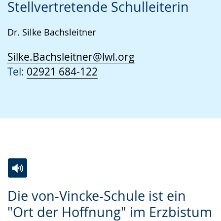
Stellvertretende Schulleiterin
Dr. Silke Bachsleitner
Silke.Bachsleitner@lwl.org
Tel:
02921 684-122
Zur
Aktiviere
Ein
Die von-Vincke-Schule ist ein
Leichten
Audio-
Video
"Ort der Hoffnung" im Erzbistum
Sprache
Unterstützung.
in