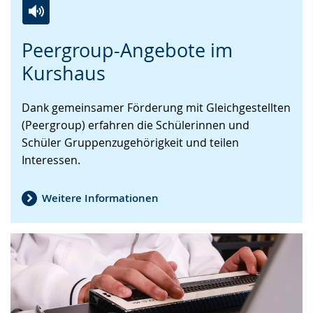
Zur
Aktiviere
Ein
Peergroup-Angebote im
Leichten
Audio-
Video
Sprache
Unterstützung.
in
Kurshaus
wechseln.
Deutscher
Gebärdensprache
Dank gemeinsamer Förderung mit Gleichgestellten
wird
(Peergroup) erfahren die Schülerinnen und
angezeigt.
Schüler Gruppenzugehörigkeit und teilen
Interessen.
Weitere Informationen