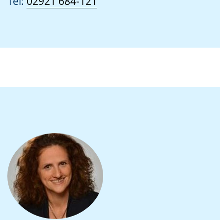
Tel:
02921 684-121