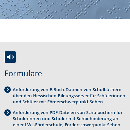
Z
A
E
Formulare
u
k
i
r
t
n
Anforderung von E-Buch-Dateien von Schulbüchern
L
i
V
über den Hessischen Bildungsserver für Schülerinnen
e
v
i
und Schüler mit Förderschwerpunkt Sehen
i
i
d
Anforderung von PDF-Dateien von Schulbüchern für
c
e
e
Schülerinnen und Schüler mit Sehbehinderung an
einer LWL-Förderschule, Förderschwerpunkt Sehen
h
r
o