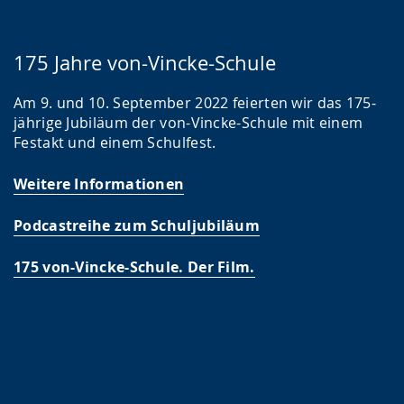
n
g
175 Jahre von-Vincke-Schule
e
z
Am 9. und 10. September 2022 feierten wir das 175-
e
jährige Jubiläum der von-Vincke-Schule mit einem
Festakt und einem Schulfest.
i
g
Weitere Informationen
t
.
Podcastreihe zum Schuljubiläum
175 von-Vincke-Schule. Der Film.