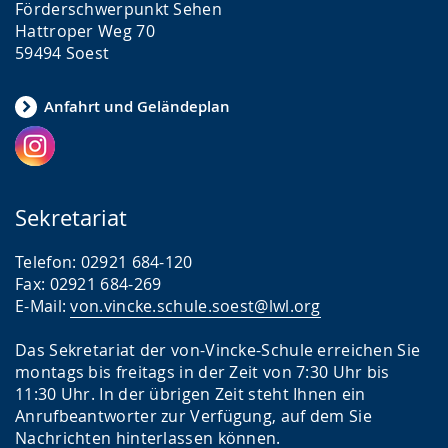
e
t
r
Förderschwerpunkt Sehen
l
z
d
Hattroper Weg 70
59494 Soest
n
u
e
.
n
n
Anfahrt und Geländeplan
g
s
.
p
r
a
Sekretariat
c
h
Telefon: 02921 684-120
Fax: 02921 684-269
e
E-Mail:
von.vincke.schule.soest@lwl.org
w
i
Das Sekretariat der von-Vincke-Schule erreichen Sie
montags bis freitags in der Zeit von 7:30 Uhr bis
r
11:30 Uhr. In der übrigen Zeit steht Ihnen ein
d
Anrufbeantworter zur Verfügung, auf dem Sie
a
Nachrichten hinterlassen können.