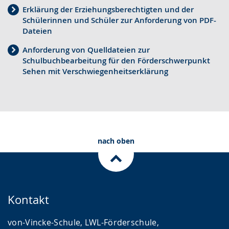
t
e
i
Erklärung der Erziehungsberechtigten und der
Schülerinnen und Schüler zur Anforderung von PDF-
e
A
n
Dateien
n
u
D
Anforderung von Quelldateien zur
S
d
e
Schulbuchbearbeitung für den Förderschwerpunkt
p
i
u
Sehen mit Verschwiegenheitserklärung
r
o
t
a
-
s
c
U
c
h
n
h
e
t
e
nach oben
w
e
r
e
r
G
c
s
e
Kontakt
h
t
b
s
ü
ä
von-Vincke-Schule, LWL-Förderschule,